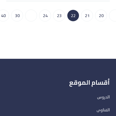
40
30
...
24
23
22
21
20
..
أقسام الموقع
الدروس
الفتاوى