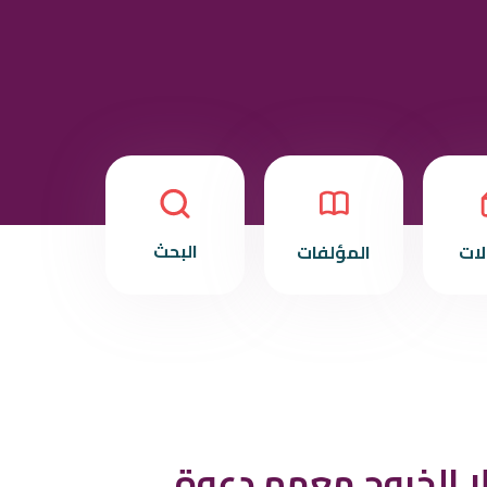
البحث
لات
المؤلفات
لا الخروج معهم دعوة