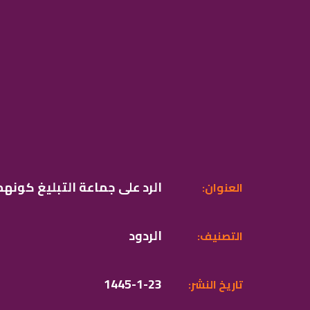
الرد على جماعة التبليغ كونه
:العنوان
الردود
:التصنيف
1445-1-23
:تاريخ النشر