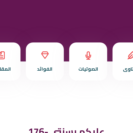
تاوى
الصوتيات
الفوائد
المقا
176- عليكم بسنتي