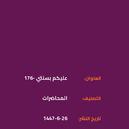
176- عليكم بسنتي
:العنوان
المحاضرات
:التصنيف
1447-6-26
:تاريخ النشر