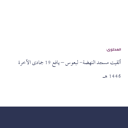
:المحتوى
ألقيت مسجد النهضة- لبعوس – يافع 19 جمادى الآخرة
1446 هـ