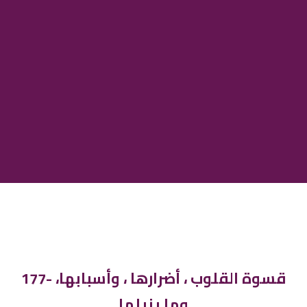
177- قسوة القلوب ، أضرارها ، وأسبابها،
وما يزيلها