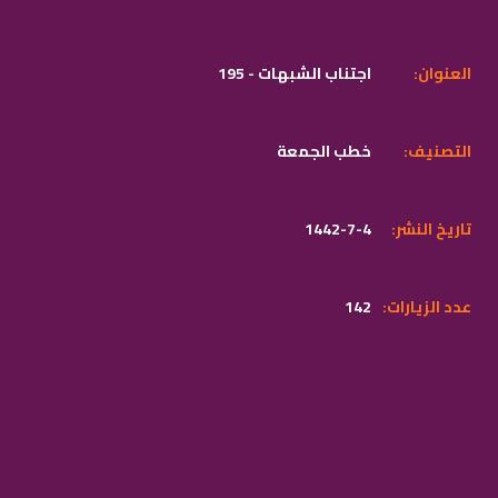
:العنوان
195 - اجتناب الشبهات
:التصنيف
خطب الجمعة
:تاريخ النشر
1442-7-4
:عدد الزيارات
142