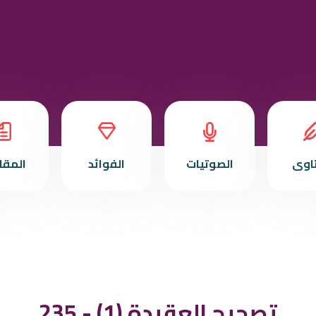
تاوى
الصوتيات
الفوائد
المقا
235 - (1) تصحيح العقيدة