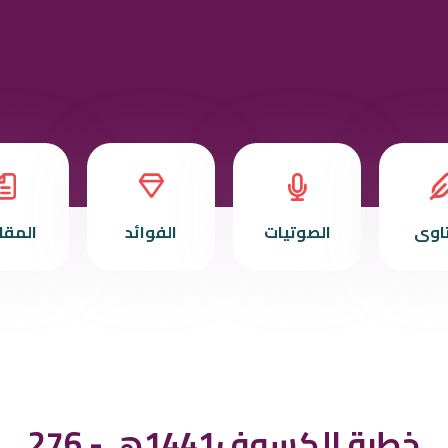
تاوى
الصوتيات
الفوائد
المقا
276 - خطبة الكسوف1441هـ