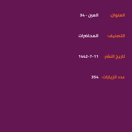
:العنوان
34 - العين
:التصنيف
المحاضرات
:تاريخ النشر
1442-7-11
:عدد الزيارات
354