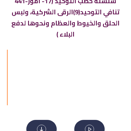
441-سلسلة خطب التوحيد (17- أمور
تنافي التوحيد(9)الرقى الشركية، ولبس
الحلق والخيوط والعظام ونحوها لدفع
البلاء )