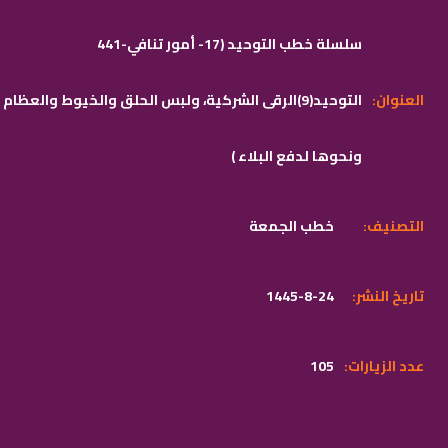
441-سلسلة خطب التوحيد (17- أمور تنافي
:العنوان
التوحيد(9)الرقى الشركية، ولبس الحلق والخيوط والعظام
ونحوها لدفع البلاء )
:التصنيف
خطب الجمعة
:تاريخ النشر
1445-8-24
:عدد الزيارات
105