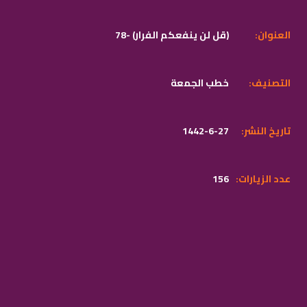
:العنوان
78- (قل لن ينفعكم الفرار)
:التصنيف
خطب الجمعة
:تاريخ النشر
1442-6-27
:عدد الزيارات
156