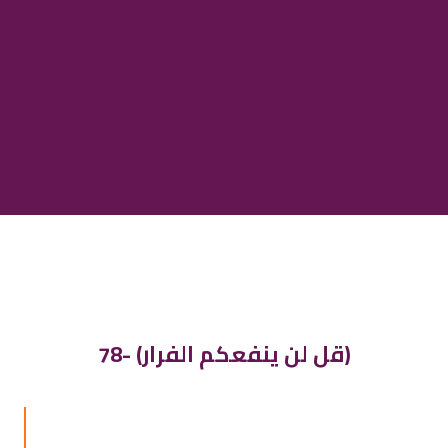
78- (قل لن ينفعكم الفرار)