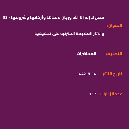
92 - فضل لا إله إلا الله وبيان معناها وأركانها وشروطها
:العنوان
والآثار العظيمة المترتبة على تحقيقها
:التصنيف
المحاضرات
:تاريخ النشر
1442-8-14
:عدد الزيارات
117