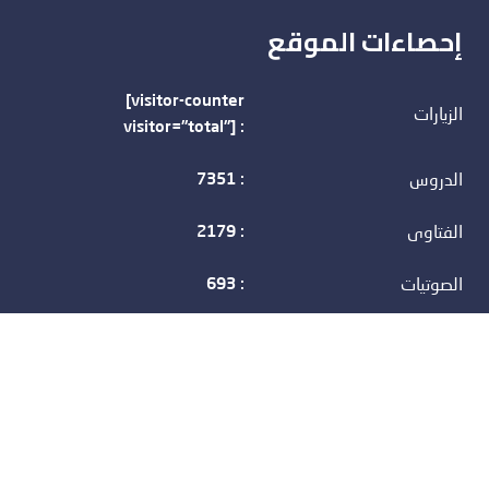
إحصاءات الموقع
[visitor-counter
الزيارات
visitor="total"] :
الدروس
7351 :
الفتاوى
2179 :
الصوتيات
693 :
المؤلفاتا
37 :
الفوائد
3 :
الموقع الرسمي لفضيلة الشيخ