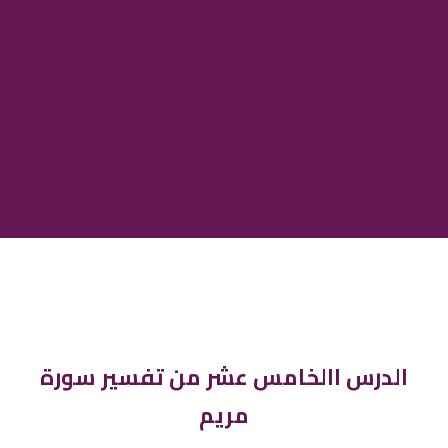
الدرس االخامس عشر من تفسير سورة
مريم