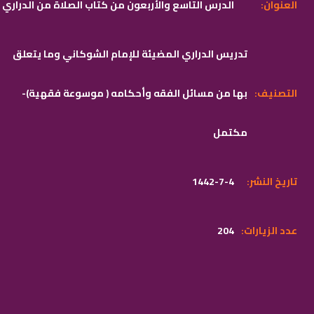
:العنوان
الدرس التاسع والأربعون من كتاب الصلاة من الدراري
تدريس الدراري المضيئة للإمام الشوكاني وما يتعلق
:التصنيف
بها من مسائل الفقه وأحكامه ( موسوعة فقهية)-
مكتمل
:تاريخ النشر
1442-7-4
:عدد الزيارات
204