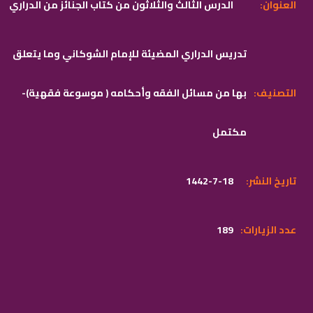
:العنوان
الدرس الثالث والثلاثون من كتاب الجنائز من الدراري
تدريس الدراري المضيئة للإمام الشوكاني وما يتعلق
:التصنيف
بها من مسائل الفقه وأحكامه ( موسوعة فقهية)-
مكتمل
:تاريخ النشر
1442-7-18
:عدد الزيارات
189