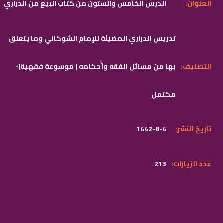
:العنوان
الدرس الخامس والستون من كتاب البيع من الدراري
تدريس الدراري المضيئة للإمام الشوكاني وما يتعلق
:التصنيف
بها من مسائل الفقه وأحكامه ( موسوعة فقهية)-
مكتمل
:تاريخ النشر
1442-8-4
:عدد الزيارات
213