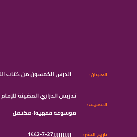
الدرس الخمسون من كتاب النك
:العنوان
تدريس الدراري المضيئة للإمام
:التصنيف
موسوعة فقهية)-مكتمل
1442-7-27رررررررررر
:تاريخ النشر