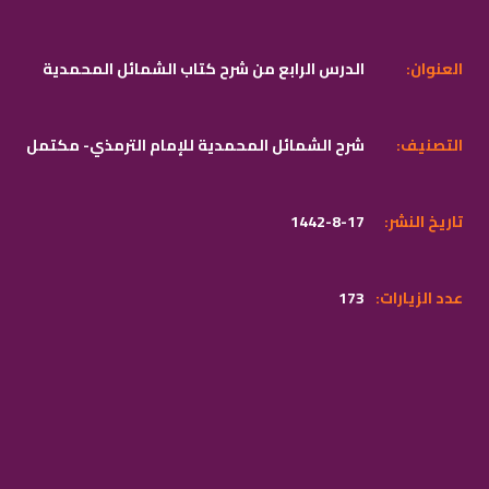
:العنوان
الدرس الرابع من شرح كتاب الشمائل المحمدية
:التصنيف
شرح الشمائل المحمدية للإمام الترمذي- مكتمل
:تاريخ النشر
1442-8-17
:عدد الزيارات
173