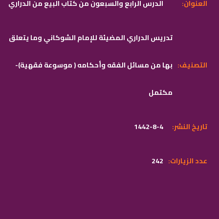
:العنوان
الدرس الرابع والسبعون من كتاب البيع من الدراري
تدريس الدراري المضيئة للإمام الشوكاني وما يتعلق
:التصنيف
بها من مسائل الفقه وأحكامه ( موسوعة فقهية)-
مكتمل
:تاريخ النشر
1442-8-4
:عدد الزيارات
242