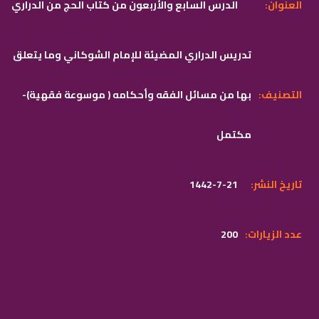
:العنوان
الدرس السابع والأربعون من كتاب الحج من الدراري
تدريس الدراري المضيئة للإمام الشوكاني وما يتعلق
:التصنيف
بها من مسائل الفقه وأحكامه ( موسوعة فقهية)-
مكتمل
:تاريخ النشر
1442-7-21
:عدد الزيارات
200