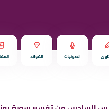
تاوى
الصوتيات
الفوائد
المقا
رس السادس من تفسير سورة يو