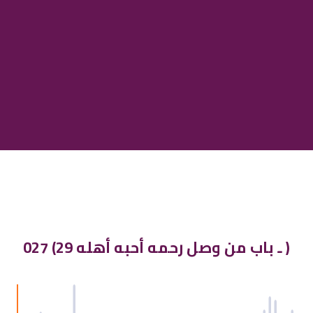
027 (29 ـ باب من وصل رحمه أحبه أهله )