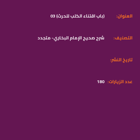
:العنوان
03 (باب اقتناء الكلب للحرث)
:التصنيف
شرح صحيح الإمام البخاري- متجدد
:تاريخ النشر
:عدد الزيارات
180