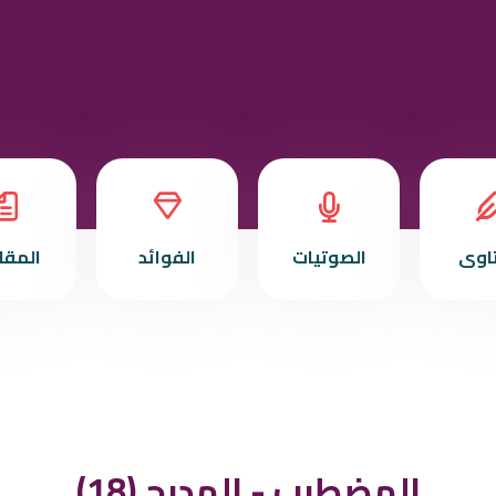
تاوى
الصوتيات
الفوائد
المقا
(18) المضطرب - المدرج