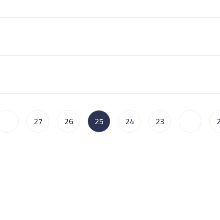
...
27
26
25
24
23
...